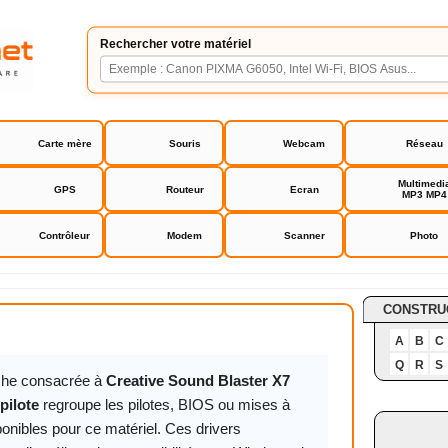
Rechercher votre matériel
Carte mère
Souris
Webcam
Réseau
Multimedi
GPS
Routeur
Ecran
MP3 MP4
Contrôleur
Modem
Scanner
Photo
und Blaster X7 drivers pilote
CONSTRU
A
B
C
Q
R
S
iche consacrée à
Creative Sound Blaster X7
pilote
regroupe les pilotes, BIOS ou mises à
ponibles pour ce matériel. Ces drivers