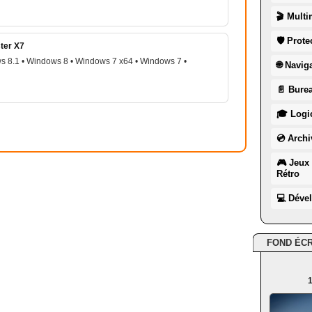
🎬 Multi
🛡 Prote
ter X7
s 8.1 • Windows 8 • Windows 7 x64 • Windows 7 •
🌐 Navig
📄 Burea
🎓 Logic
💿 Archi
🎮 Jeux 
Rétro
💻 Déve
FOND ÉC
1