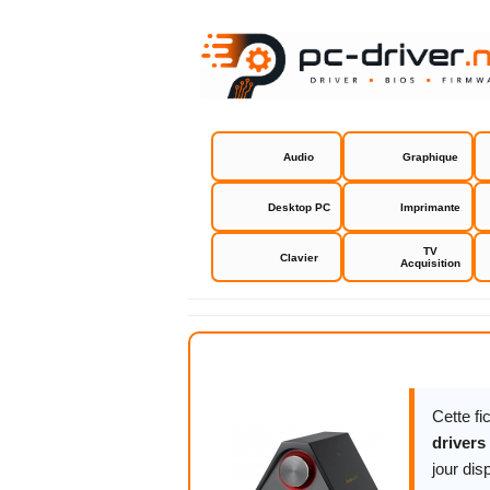
Audio
Graphique
Desktop PC
Imprimante
TV
Clavier
Acquisition
Creative So
Cette f
drivers 
jour dis