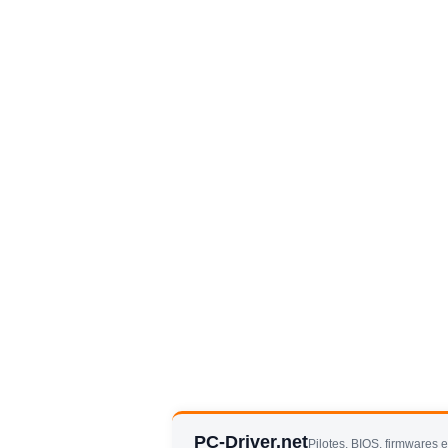
PC-Driver.net
Pilotes, BIOS, firmwares 