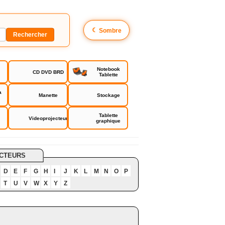
☾
Sombre
Notebook
CD DVD BRD
Tablette
a
Manette
Stockage
Tablette
Videoprojecteur
graphique
CTEURS
D
E
F
G
H
I
J
K
L
M
N
O
P
T
U
V
W
X
Y
Z