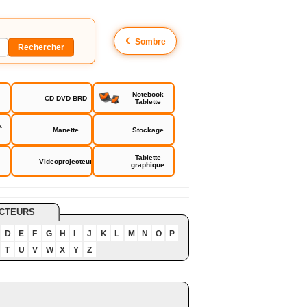
☾
Sombre
Notebook
CD DVD BRD
Tablette
a
Manette
Stockage
Tablette
Videoprojecteur
graphique
CTEURS
D
E
F
G
H
I
J
K
L
M
N
O
P
T
U
V
W
X
Y
Z