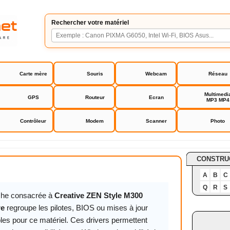
Rechercher votre matériel
Carte mère
Souris
Webcam
Réseau
Multimedi
GPS
Routeur
Ecran
MP3 MP4
Contrôleur
Modem
Scanner
Photo
EN Style M300 firmware
CONSTRU
A
B
C
Q
R
S
iche consacrée à
Creative ZEN Style M300
re
regroupe les pilotes, BIOS ou mises à jour
les pour ce matériel. Ces drivers permettent