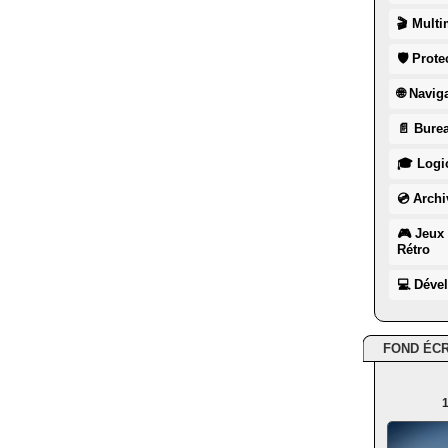
🎬 Multi
🛡 Prote
🌐 Navig
📄 Burea
🎓 Logic
💿 Archi
🎮 Jeux 
Rétro
💻 Déve
FOND ÉC
1