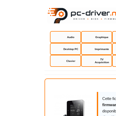
Audio
Graphique
Desktop PC
Imprimante
TV
Clavier
Acquisition
Creative Z
Cette f
firmwa
disponib