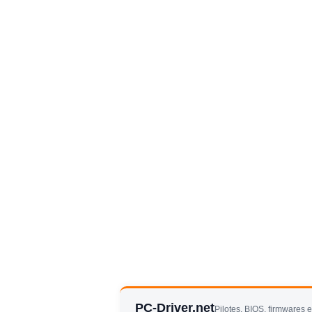
PC-Driver.net
Pilotes, BIOS, firmwares 