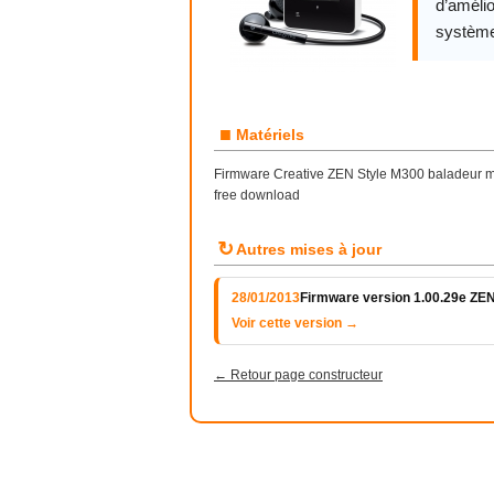
d’amélio
système
■
Matériels
Firmware Creative ZEN Style M300 baladeur mul
free download
↻
Autres mises à jour
28/01/2013
Firmware version 1.00.29e ZEN
Voir cette version →
← Retour page constructeur