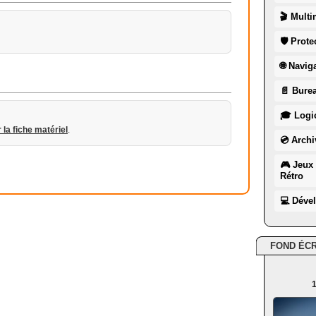
🎬 Multi
🛡 Prote
🌐 Navig
📄 Burea
🎓 Logic
r la fiche matériel
.
💿 Archi
🎮 Jeux 
Rétro
💻 Déve
FOND ÉC
1