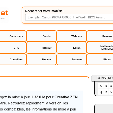
Rechercher votre matériel
Carte mère
Souris
Webcam
Réseau
Multimedi
GPS
Routeur
Ecran
MP3 MP4
Contrôleur
Modem
Scanner
Photo
EN V firmware
CONSTRU
A
B
C
Q
R
S
rgez la mise à jour
1.32.01e
pour
Creative ZEN
ware
. Retrouvez rapidement la version, les
s compatibles, les informations de mise à jour