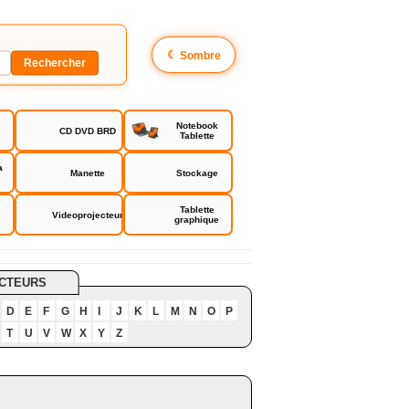
☾
Sombre
Notebook
CD DVD BRD
Tablette
a
Manette
Stockage
Tablette
Videoprojecteur
graphique
CTEURS
D
E
F
G
H
I
J
K
L
M
N
O
P
T
U
V
W
X
Y
Z