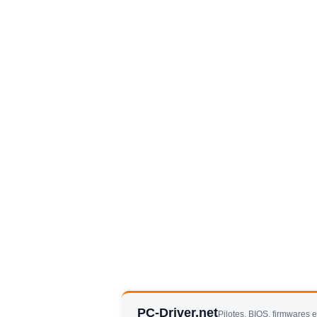
PC-Driver.net
Pilotes, BIOS, firmwares 