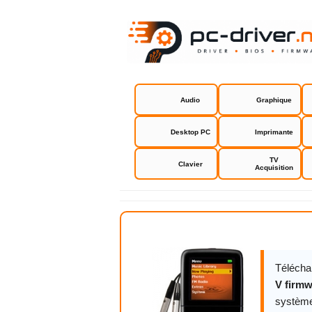
Audio
Graphique
Desktop PC
Imprimante
TV
Clavier
Acquisition
Creative Z
Télécha
V firm
système