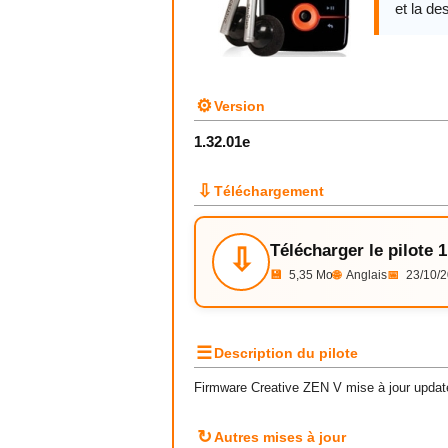
et la des
⚙
Version
1.32.01e
⇩
Téléchargement
Télécharger le pilote 1
⇩
💾
5,35 Mo
🌐
Anglais
📅
23/10/
☰
Description du pilote
Firmware Creative ZEN V mise à jour updat
↻
Autres mises à jour