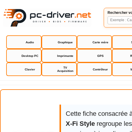
Rechercher vo
Audio
Graphique
Carte mère
Desktop PC
Imprimante
GPS
R
TV
Clavier
Contrôleur
Acquisition
Creative Zen X-Fi Style
Cette fiche consacrée 
X-Fi Style
regroupe les