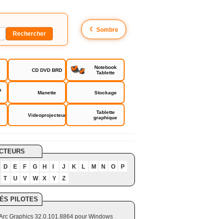
☾
Sombre
Notebook
CD DVD BRD
Tablette
a
Manette
Stockage
Tablette
Videoprojecteur
graphique
CTEURS
D
E
F
G
H
I
J
K
L
M
N
O
P
T
U
V
W
X
Y
Z
ÉS PILOTES
el Arc Graphics 32.0.101.8864 pour Windows