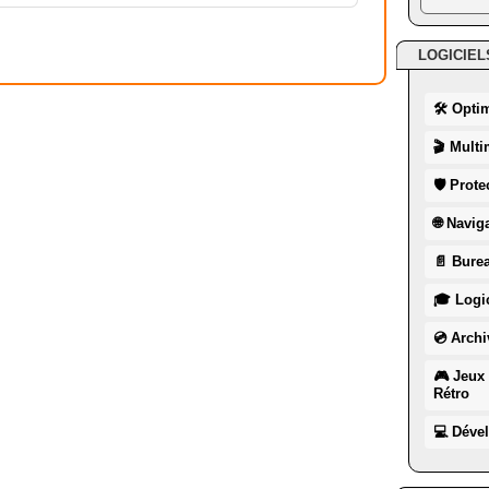
LOGICIEL
🛠 Opti
🎬 Multi
🛡 Prote
🌐 Navig
📄 Burea
🎓 Logic
💿 Archi
🎮 Jeux 
Rétro
💻 Déve