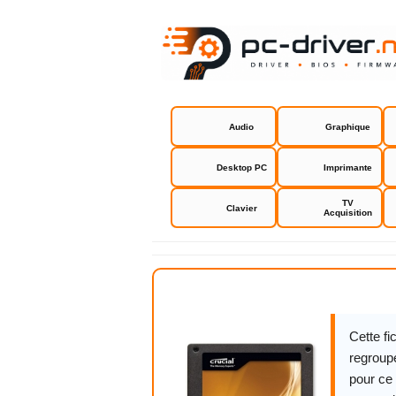
Audio
Graphique
Desktop PC
Imprimante
TV
Clavier
Acquisition
Crucial C3
Cette f
regroupe
pour ce 