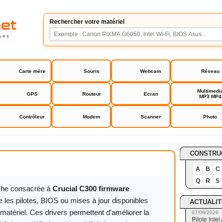
Rechercher votre matériel
Carte mère
Souris
Webcam
Réseau
Multimedi
GPS
Routeur
Ecran
MP3 MP4
Contrôleur
Modem
Scanner
Photo
00 firmware
CONSTRU
A
B
C
Q
R
S
iche consacrée à
Crucial C300 firmware
 les pilotes, BIOS ou mises à jour disponibles
ACTUALIT
matériel. Ces drivers permettent d’améliorer la
07/08/2026
Pilote Int