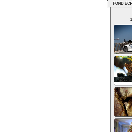
FOND ÉC
1