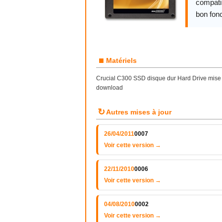
compatib
bon fon
■
Matériels
Crucial C300 SSD disque dur Hard Drive mise à
download
↻
Autres mises à jour
26/04/2011
0007
Voir cette version →
22/11/2010
0006
Voir cette version →
04/08/2010
0002
Voir cette version →