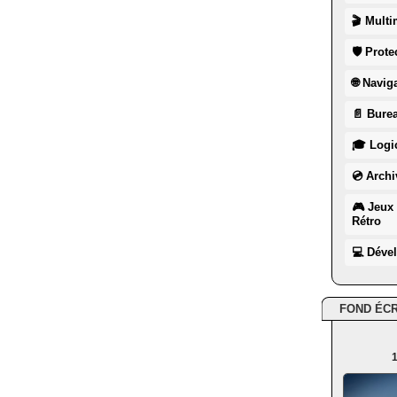
🎬 Multi
🛡 Prote
🌐 Navig
📄 Burea
🎓 Logic
💿 Archi
🎮 Jeux 
Rétro
💻 Déve
FOND ÉC
1