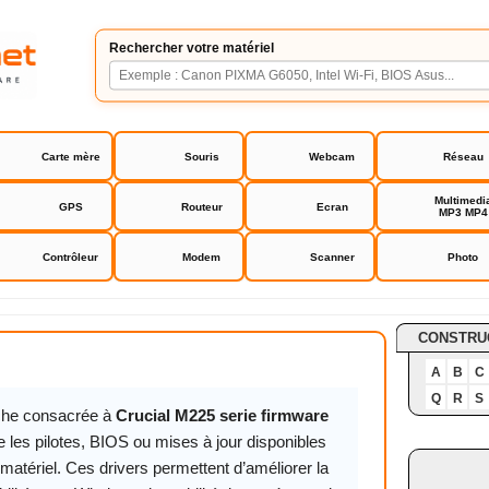
Rechercher votre matériel
Carte mère
Souris
Webcam
Réseau
Multimedi
GPS
Routeur
Ecran
MP3 MP4
Contrôleur
Modem
Scanner
Photo
5 serie firmware
CONSTRU
A
B
C
Q
R
S
iche consacrée à
Crucial M225 serie firmware
 les pilotes, BIOS ou mises à jour disponibles
matériel. Ces drivers permettent d’améliorer la