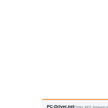
PC-Driver.net
Pilotes, BIOS, firmwares 