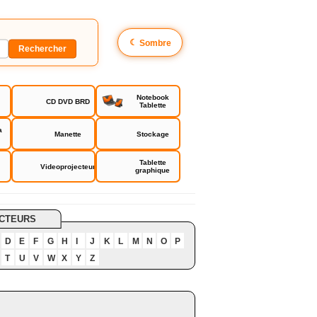
☾
Sombre
Notebook
CD DVD BRD
Tablette
a
Manette
Stockage
Tablette
Videoprojecteur
graphique
CTEURS
D
E
F
G
H
I
J
K
L
M
N
O
P
T
U
V
W
X
Y
Z