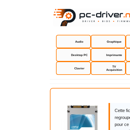
Audio
Graphique
Desktop PC
Imprimante
TV
Clavier
Acquisition
Crucial M22
Cette f
regroupe
pour ce 