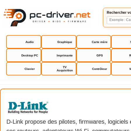
Rechercher vo
Audio
Graphique
Carte mère
Desktop PC
Imprimante
GPS
R
TV
Clavier
Contrôleur
Acquisition
D-Link
D-Link propose des pilotes, firmwares, logiciels
ses routeurs, adaptateurs Wi-Fi, commutateurs,