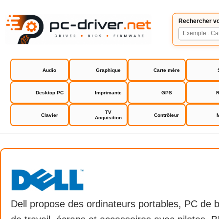
Rechercher vo
Audio
Graphique
Carte mère
Desktop PC
Imprimante
GPS
R
TV
Clavier
Contrôleur
Acquisition
Dell driver
Dell propose des ordinateurs portables, PC de b