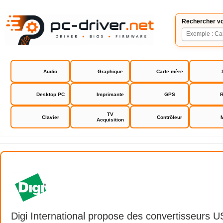
Rechercher vo
Audio
Graphique
Carte mère
Desktop PC
Imprimante
GPS
R
TV
Clavier
Contrôleur
Acquisition
Digi International driver
Digi International propose des convertisseurs U