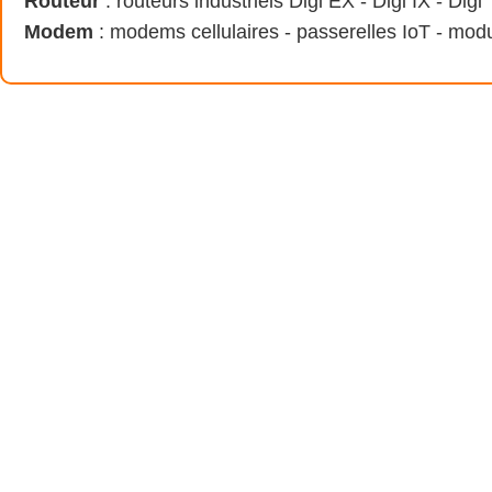
Routeur
: routeurs industriels Digi EX - Digi IX - Dig
Modem
: modems cellulaires - passerelles IoT - mo