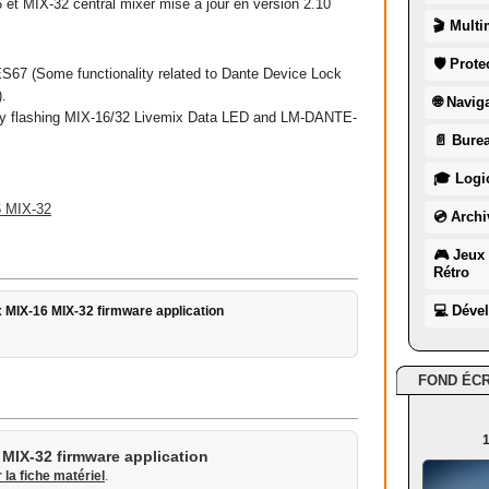
 et MIX-32 central mixer mise à jour en version 2.10
🎬 Multi
🛡 Prote
S67 (Some functionality related to Dante Device Lock
).
🌐 Navig
n by flashing MIX-16/32 Livemix Data LED and LM-DANTE-
📄 Burea
🎓 Logic
6 MIX-32
💿 Archi
🎮 Jeux 
Rétro
💻 Déve
x MIX-16 MIX-32 firmware application
FOND ÉC
1
 MIX-32 firmware application
r la fiche matériel
.