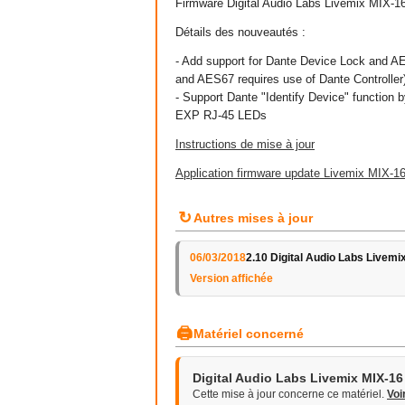
Firmware Digital Audio Labs Livemix MIX-16
Détails des nouveautés :
- Add support for Dante Device Lock and AE
and AES67 requires use of Dante Controller
- Support Dante "Identify Device" functio
EXP RJ-45 LEDs
Instructions de mise à jour
Application firmware update Livemix MIX-1
↻
Autres mises à jour
06/03/2018
2.10 Digital Audio Labs Livemi
Version affichée
🖨
Matériel concerné
Digital Audio Labs Livemix MIX-16
Cette mise à jour concerne ce matériel.
Voi