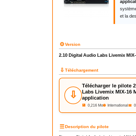
applica
système
et la des
⚙
Version
2.10 Digital Audio Labs Livemix MIX
⇩
Téléchargement
Télécharger le pilote 2
Labs Livemix MIX-16 
⇩
application
💾
0,216 Mo
🌐
International
📅
0
☰
Description du pilote