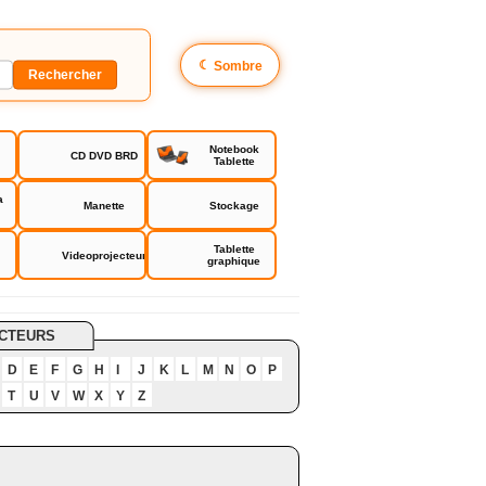
☾
Sombre
Notebook
CD DVD BRD
Tablette
a
Manette
Stockage
Tablette
Videoprojecteur
graphique
CTEURS
D
E
F
G
H
I
J
K
L
M
N
O
P
T
U
V
W
X
Y
Z