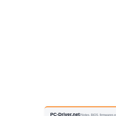
PC-Driver.net
Pilotes, BIOS, firmwares 