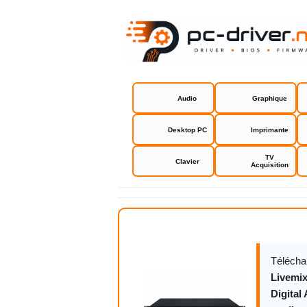
Audio
Graphique
Desktop PC
Imprimante
TV
Clavier
Acquisition
Digital Aud
Télécha
Livemix
Digital