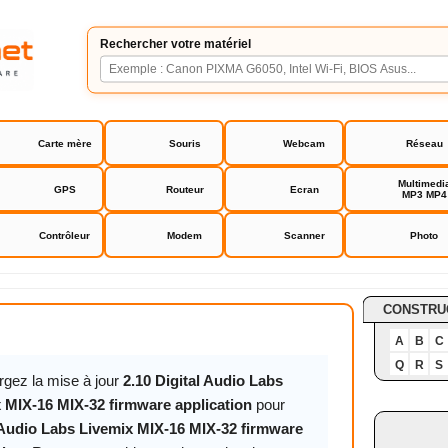
Rechercher votre matériel
Carte mère
Souris
Webcam
Réseau
Multimedi
GPS
Routeur
Ecran
MP3 MP4
Contrôleur
Modem
Scanner
Photo
io Labs Livemix MIX-16 MIX-32 firmware application
CONSTRU
A
B
C
Q
R
S
rgez la mise à jour
2.10 Digital Audio Labs
 MIX-16 MIX-32 firmware application
pour
 Audio Labs Livemix MIX-16 MIX-32 firmware