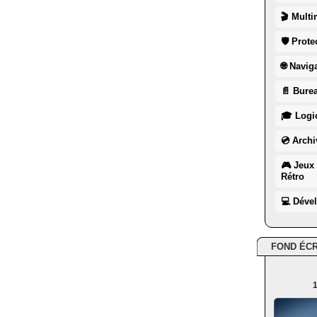
🎬 Multi
🛡 Prote
🌐 Navig
📄 Burea
🎓 Logic
💿 Archi
🎮 Jeux 
Rétro
💻 Déve
FOND ÉC
1