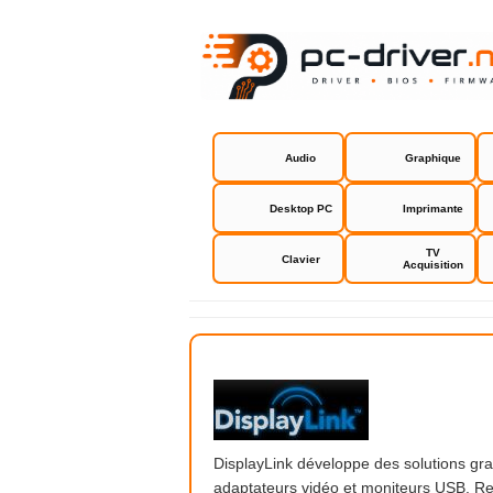
Audio
Graphique
Desktop PC
Imprimante
TV
Clavier
Acquisition
DisplayLink
DisplayLink développe des solutions gra
adaptateurs vidéo et moniteurs USB. Ret