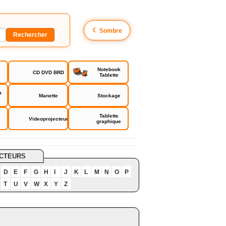
☾
Sombre
Notebook
CD DVD BRD
Tablette
a
Manette
Stockage
Tablette
Videoprojecteur
graphique
CTEURS
D
E
F
G
H
I
J
K
L
M
N
O
P
T
U
V
W
X
Y
Z