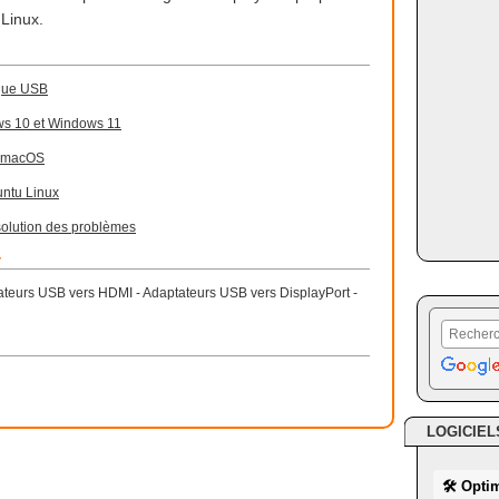
Linux.
ique USB
ows 10 et Windows 11
ur macOS
untu Linux
solution des problèmes
r
tateurs USB vers HDMI - Adaptateurs USB vers DisplayPort -
LOGICIEL
🛠 Opti