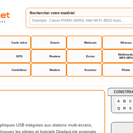
Rechercher votre matériel
Carte mère
Souris
Webcam
Réseau
Multimedi
GPS
Routeur
Ecran
MP3 MP4
Contrôleur
Modem
Scanner
Photo
 driver
CONSTRU
A
B
C
Q
R
S
phiques USB intégrées aux stations multi-écrans,
rouvez les pilotes et logiciels DisplayLink proposés