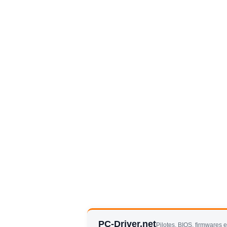
PC-Driver.net
Pilotes, BIOS, firmwares 