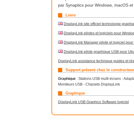
par Synaptics pour Windows, macOS et 
Liens
DisplayLink site officiel technologie graph
DisplayLink pilotes et logiciels pour Wind
DisplayLink Manager pilote et logiciel po
DisplayLink pilote graphique USB pour Ub
DisplayLink assistance technique guides et ré
Support présent chez le constructeu
Graphique
: Stations USB multi-écrans - Adap
Moniteurs USB - Chipsets DisplayLink
Graphique
DisplayLink USB Graphics Software logiciel