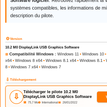
Software logiciel
. Retrouvez rapidement la v
systèmes compatibles, les informations de mis
description du pilote.
⚙
Version
10.2 M0 DisplayLink USB Graphics Software
Compatibilité Windows :
Windows 11
•
Windows 10
•
⊞
x64
•
Windows 8 x64
•
Windows 8.1 x64
•
Windows 8.1
•
8
•
Windows 7 x64
•
Windows 7
⇩
Téléchargement
Télécharger le pilote 10.2 M0
⇩
DisplayLink USB Graphics Software
💾
75,7 Mo
🌐
International
📅
26/01/2022