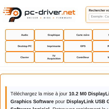
Rechercher vo
Audio
Graphique
Carte mère
Desktop PC
Imprimante
GPS
R
TV
Clavier
Contrôleur
Acquisition
DisplayLink USB Graphics Softwa
Téléchargez la mise à jour
10.2 M0 Display
Graphics Software
pour
DisplayLink USB 