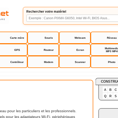
Rechercher votre matériel
Carte mère
Souris
Webcam
Réseau
Multimedi
GPS
Routeur
Ecran
MP3 MP4
Contrôleur
Modem
Scanner
Photo
ver
CONSTRU
A
B
C
Q
R
S
 pour les particuliers et les professionnels.
ciels pour les adaptateurs Wi-Fi, périphériques