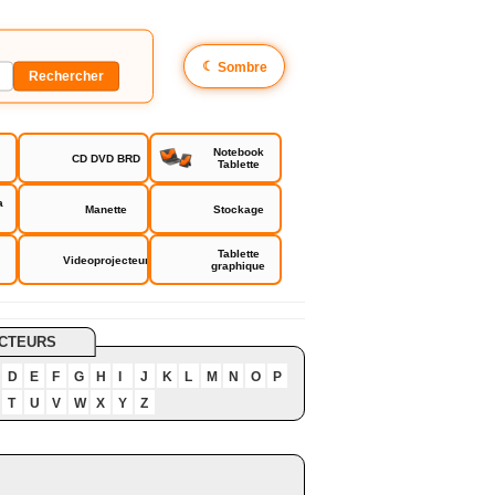
☾
Sombre
Notebook
CD DVD BRD
Tablette
a
Manette
Stockage
Tablette
Videoprojecteur
graphique
CTEURS
D
E
F
G
H
I
J
K
L
M
N
O
P
T
U
V
W
X
Y
Z