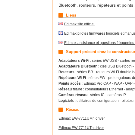
Bluetooth, routeurs, répéteurs et point
Liens
Edimax site officiel
Edimax pilotes firmwares logiciels et manu
Edimax assistance et questions fréquentes 
Support présent chez le constructeu
Adaptateurs Wi-Fi
: séries EW USB - cartes ré
Adaptateurs Bluetooth
: clés USB Bluetooth -
Routeurs
: séries BR - routeurs Wi-Fi double 
Répéteurs Wi-Fi
: séries EW - prolongateurs d
Points accès
: Edimax Pro CAP - WAP - OAP - 
Réseau filaire
: commutateurs Ethernet - adap
Caméras réseau
: séries IC - caméras IP
Logiciels
: utilitaires de configuration - pilotes
Réseau
Edimax EW-7711UMn driver
Edimax EW-7711UTn driver