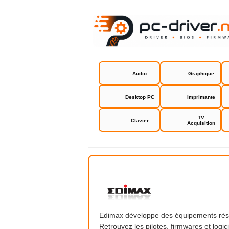
Audio
Graphique
Desktop PC
Imprimante
TV
Clavier
Acquisition
Edimax dri
Edimax développe des équipements réseau
Retrouvez les pilotes, firmwares et logi