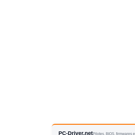
PC-Driver.net
Pilotes, BIOS, firmwares 