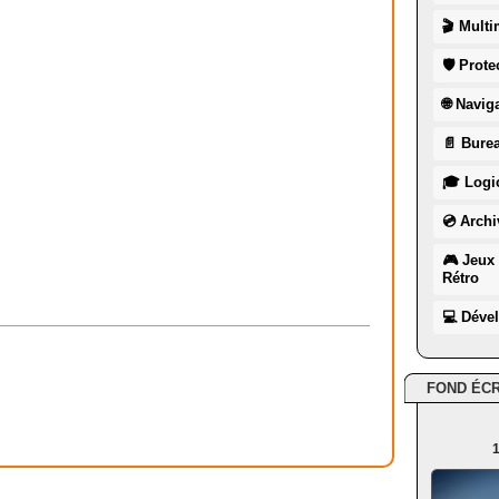
🎬 Multi
🛡 Prote
🌐 Navig
📄 Burea
🎓 Logic
💿 Archi
🎮 Jeux 
Rétro
💻 Déve
FOND ÉC
1