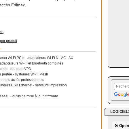
s accès Edimax.
els
par produit
r
seau Wi-Fi PCIe - adaptateurs Wi-Fi N - AC - AX
 adaptateurs Wi-Fi et Bluetooth combinés
bande - routeurs VPN
e portée - systèmes Wi-Fi Mesh
points accès professionnels
tateurs USB Ethernet - serveurs impression
 réseau - outils de mise à jour firmware
LOGICIEL
🛠 Opti