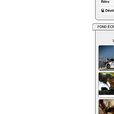
Rétro
💻 Déve
FOND ÉC
1