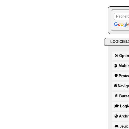
LOGICIEL
🛠 Opti
🎬 Multi
🛡 Prote
🌐 Navig
📄 Burea
🎓 Logic
💿 Archi
🎮 Jeux 