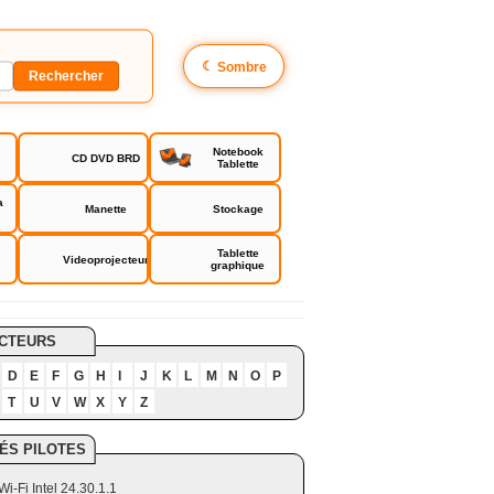
☾
Sombre
Notebook
CD DVD BRD
Tablette
a
Manette
Stockage
Tablette
Videoprojecteur
graphique
CTEURS
D
E
F
G
H
I
J
K
L
M
N
O
P
T
U
V
W
X
Y
Z
ÉS PILOTES
Wi-Fi Intel 24.30.1.1