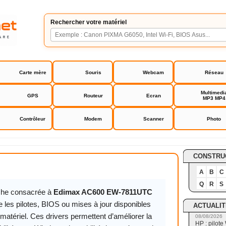
Rechercher votre matériel
Carte mère
Souris
Webcam
Réseau
Multimedi
GPS
Routeur
Ecran
MP3 MP4
Contrôleur
Modem
Scanner
Photo
600 EW-7811UTC
CONSTRU
A
B
C
Q
R
S
iche consacrée à
Edimax AC600 EW-7811UTC
 les pilotes, BIOS ou mises à jour disponibles
ACTUALIT
matériel. Ces drivers permettent d’améliorer la
08/08/2026
HP : pilote 