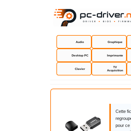
Audio
Graphique
Desktop PC
Imprimante
TV
Clavier
Acquisition
Edimax AC
Cette f
regroupe
pour ce 