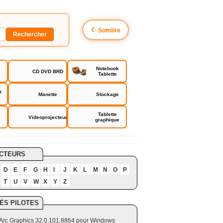
☾
Sombre
Notebook
CD DVD BRD
Tablette
a
Manette
Stockage
Tablette
Videoprojecteur
graphique
CTEURS
D
E
F
G
H
I
J
K
L
M
N
O
P
T
U
V
W
X
Y
Z
ÉS PILOTES
el Arc Graphics 32.0.101.8864 pour Windows