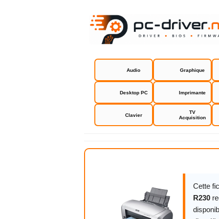
Audio
Graphique
Desktop PC
Imprimante
TV
Clavier
Acquisition
Epson driv
Cette f
R230
re
disponib