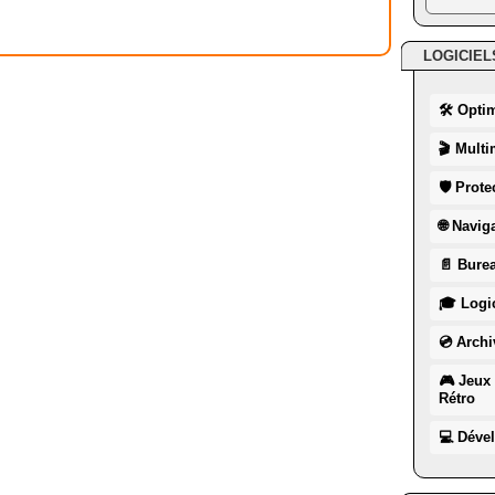
LOGICIEL
🛠 Opti
🎬 Multi
🛡 Prote
🌐 Navig
📄 Burea
🎓 Logic
💿 Archi
🎮 Jeux 
Rétro
💻 Déve