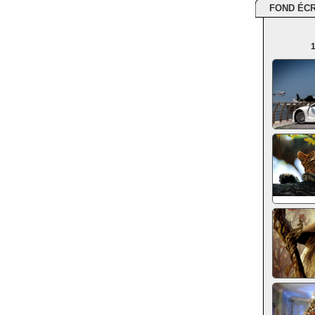
FOND ÉC
1