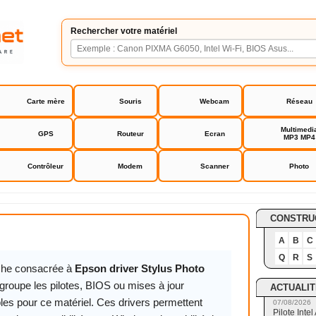
Rechercher votre matériel
Carte mère
Souris
Webcam
Réseau
Multimedi
GPS
Routeur
Ecran
MP3 MP4
Contrôleur
Modem
Scanner
Photo
er Stylus Photo R230
CONSTRU
A
B
C
Q
R
S
iche consacrée à
Epson driver Stylus Photo
groupe les pilotes, BIOS ou mises à jour
ACTUALIT
les pour ce matériel. Ces drivers permettent
07/08/2026
Pilote Int