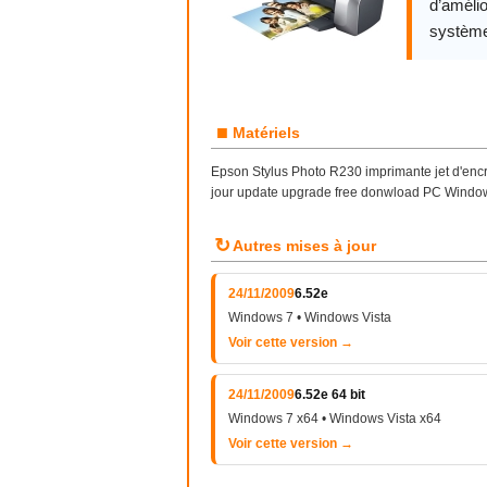
d’amélio
système
■
Matériels
Epson Stylus Photo R230 imprimante jet d'encre
jour update upgrade free donwload PC Windows
↻
Autres mises à jour
24/11/2009
6.52e
Windows 7 • Windows Vista
Voir cette version →
24/11/2009
6.52e 64 bit
Windows 7 x64 • Windows Vista x64
Voir cette version →