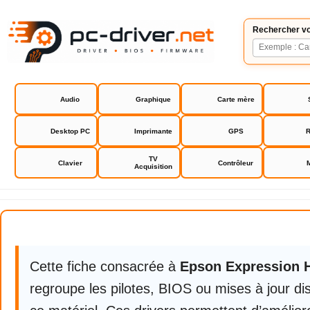
Rechercher vo
Audio
Graphique
Carte mère
Desktop PC
Imprimante
GPS
R
TV
Clavier
Contrôleur
Acquisition
Epson Expression Home XP 2100
Cette fiche consacrée à
Epson Expression 
regroupe les pilotes, BIOS ou mises à jour di