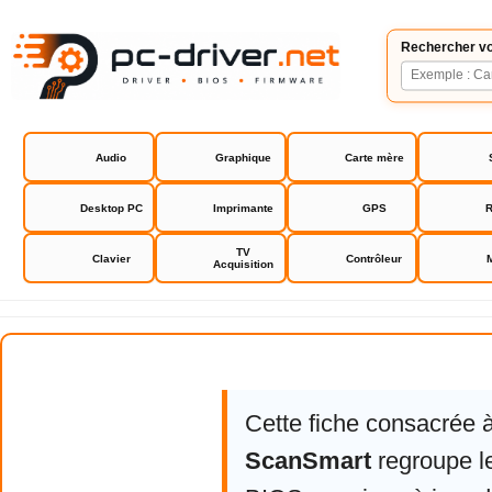
Rechercher vo
Audio
Graphique
Carte mère
Desktop PC
Imprimante
GPS
R
TV
Clavier
Contrôleur
Acquisition
Epson ScanSmart
Cette fiche consacrée 
ScanSmart
regroupe le