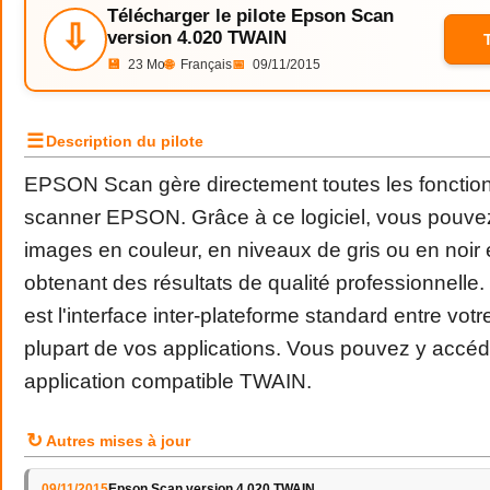
Télécharger le pilote Epson Scan
⇩
version 4.020 TWAIN
💾
23 Mo
🌐
Français
📅
09/11/2015
☰
Description du pilote
EPSON Scan gère directement toutes les fonction
scanner EPSON. Grâce à ce logiciel, vous pouve
images en couleur, en niveaux de gris ou en noir e
obtenant des résultats de qualité professionnell
est l'interface inter-plateforme standard entre votr
plupart de vos applications. Vous pouvez y accéde
application compatible TWAIN.
↻
Autres mises à jour
09/11/2015
Epson Scan version 4.020 TWAIN