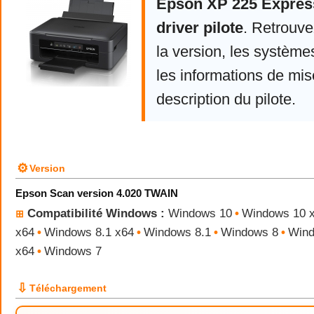
Epson XP 225 Expre
driver pilote
. Retrouv
la version, les système
les informations de mise
description du pilote.
⚙
Version
Epson Scan version 4.020 TWAIN
Compatibilité Windows :
Windows 10
•
Windows 10 
⊞
x64
•
Windows 8.1 x64
•
Windows 8.1
•
Windows 8
•
Wind
x64
•
Windows 7
⇩
Téléchargement