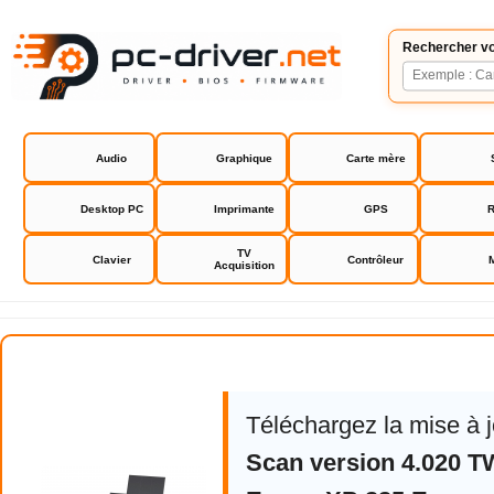
Rechercher vo
Audio
Graphique
Carte mère
Desktop PC
Imprimante
GPS
R
TV
Clavier
Contrôleur
Acquisition
Epson XP 225 Expression Home dr
Téléchargez la mise à 
Scan version 4.020 