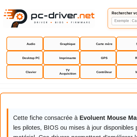
Rechercher vo
Audio
Graphique
Carte mère
Desktop PC
Imprimante
GPS
R
TV
Clavier
Contrôleur
Acquisition
Evoluent Mouse Manager
Cette fiche consacrée à
Evoluent Mouse Ma
les pilotes, BIOS ou mises à jour disponibles