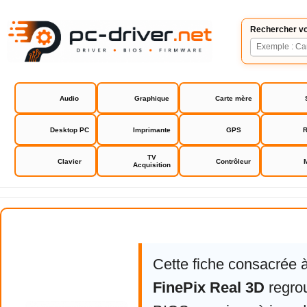
Rechercher vo
Audio
Graphique
Carte mère
Desktop PC
Imprimante
GPS
R
TV
Clavier
Contrôleur
Acquisition
Fujifilm FinePix Real 3D
Cette fiche consacrée 
FinePix Real 3D
regrou