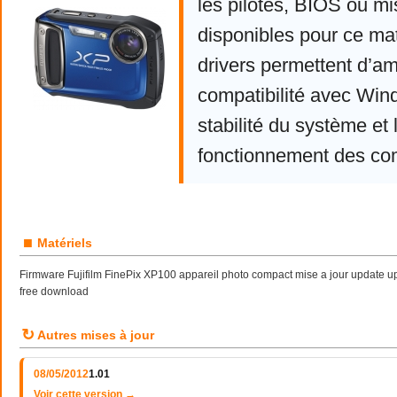
les pilotes, BIOS ou mi
disponibles pour ce mat
drivers permettent d’am
compatibilité avec Win
stabilité du système et 
fonctionnement des co
■
Matériels
Firmware Fujifilm FinePix XP100 appareil photo compact mise a jour update up
free download
↻
Autres mises à jour
08/05/2012
1.01
Voir cette version →