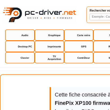
Rechercher vo
Audio
Graphique
Carte mère
Desktop PC
Imprimante
GPS
R
TV
Clavier
Contrôleur
Acquisition
Fujifilm FinePix XP100 firmware
Cette fiche consacrée 
FinePix XP100 firmwa