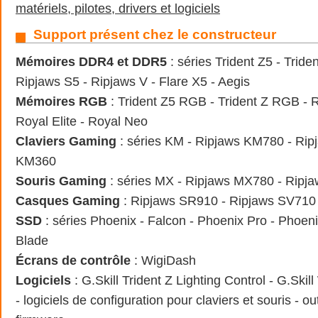
matériels, pilotes, drivers et logiciels
Support présent chez le constructeur
Mémoires DDR4 et DDR5
: séries Trident Z5 - Tride
Ripjaws S5 - Ripjaws V - Flare X5 - Aegis
Mémoires RGB
: Trident Z5 RGB - Trident Z RGB -
Royal Elite - Royal Neo
Claviers Gaming
: séries KM - Ripjaws KM780 - Ri
KM360
Souris Gaming
: séries MX - Ripjaws MX780 - Rip
Casques Gaming
: Ripjaws SR910 - Ripjaws SV710
SSD
: séries Phoenix - Falcon - Phoenix Pro - Phoe
Blade
Écrans de contrôle
: WigiDash
Logiciels
: G.Skill Trident Z Lighting Control - G.Sk
- logiciels de configuration pour claviers et souris - ou