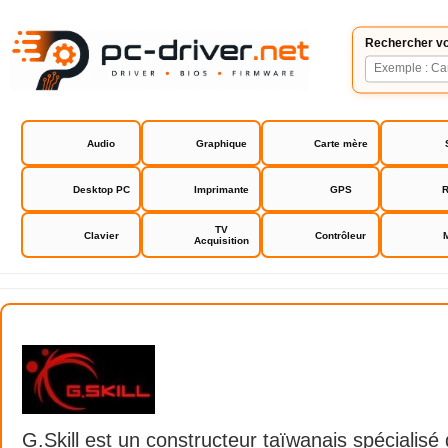
Rechercher vo
Audio
Graphique
Carte mère
Desktop PC
Imprimante
GPS
R
TV
Clavier
Contrôleur
Acquisition
G.Skill
G.Skill est un constructeur taïwanais spécialisé