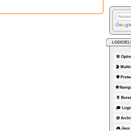
LOGICIEL
🛠 Opti
🎬 Multi
🛡 Prote
🌐 Navig
📄 Burea
🎓 Logic
💿 Archi
🎮 Jeux 