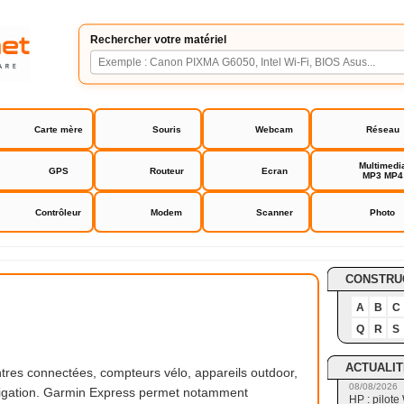
Rechercher votre matériel
Carte mère
Souris
Webcam
Réseau
Multimedi
GPS
Routeur
Ecran
MP3 MP4
Contrôleur
Modem
Scanner
Photo
CONSTRU
A
B
C
Q
R
S
ACTUALIT
res connectées, compteurs vélo, appareils outdoor,
08/08/2026
vigation. Garmin Express permet notamment
HP : pilote 