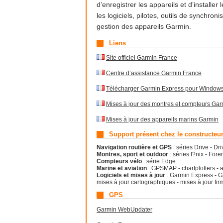
d’enregistrer les appareils et d’installer
les logiciels, pilotes, outils de synchron
gestion des appareils Garmin.
Liens
Site officiel Garmin France
Centre d’assistance Garmin France
Télécharger Garmin Express pour Window
Mises à jour des montres et compteurs Gar
Mises à jour des appareils marins Garmin
Support présent chez le constructeu
Navigation routière et GPS
: séries Drive - D
Montres, sport et outdoor
: séries f?nix - Fore
Compteurs vélo
: série Edge
Marine et aviation
: GPSMAP - chartplotters - 
Logiciels et mises à jour
: Garmin Express - G
mises à jour cartographiques - mises à jour fi
GPS
Garmin WebUpdater