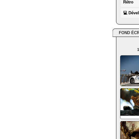
Rétro
💻 Déve
FOND ÉC
1