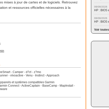
 les mises à jour de cartes et de logiciels. Retrouvez
08/08/2026
isation et ressources officielles nécessaires à la
HP : BIOS 
08/08/2026
HP : BIOS 
Voir toutes
s
min
r
riveSmart - Camper - d?zl - z?mo
runner - vívoactive - Venu - Instinct - Approach
appareils et systèmes compatibles Garmin
armin Connect - ActiveCaptain - BaseCamp - MapInstall -
rmware