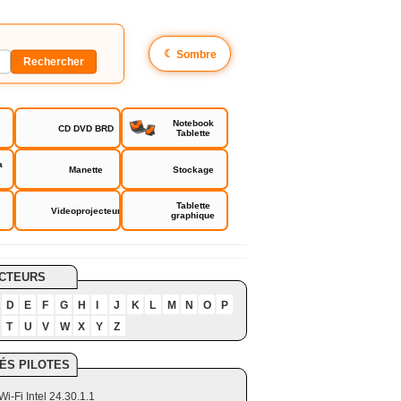
☾
Sombre
Notebook
CD DVD BRD
Tablette
a
Manette
Stockage
Tablette
Videoprojecteur
graphique
CTEURS
D
E
F
G
H
I
J
K
L
M
N
O
P
T
U
V
W
X
Y
Z
ÉS PILOTES
Wi-Fi Intel 24.30.1.1