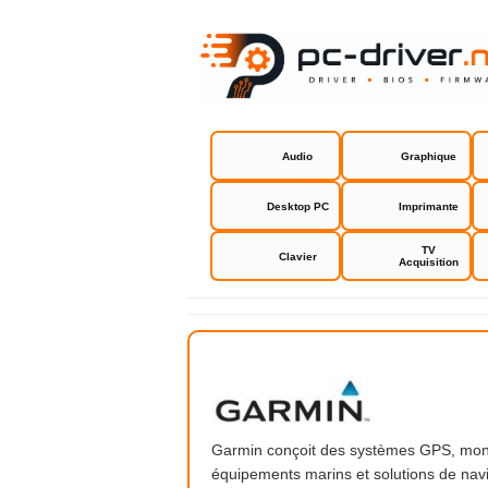
Audio
Graphique
Desktop PC
Imprimante
TV
Clavier
Acquisition
Garmin
Garmin conçoit des systèmes GPS, mont
équipements marins et solutions de na