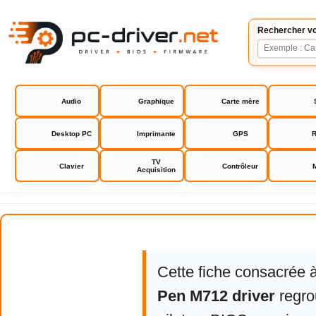
Rechercher vo
Audio
Graphique
Carte mère
Desktop PC
Imprimante
GPS
R
TV
Clavier
Contrôleur
Acquisition
Genius G-Pen M712 driver
Cette fiche consacrée 
Pen M712 driver
regro