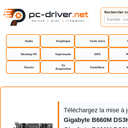
Rechercher vo
Audio
Graphique
Carte mère
Desktop PC
Imprimante
GPS
R
TV
Clavier
Contrôleur
Acquisition
Gigabyte B660M DS3H DDR4
Téléchargez la mise à 
Gigabyte B660M DS3