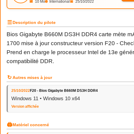
💾
10 Mo
🌐
International
📅
25/10/2022
☰
Description du pilote
Bios Gigabyte B660M DS3H DDR4 carte mète mAT
1700 mise à jour constructeur version F20 - Che
Prend en charge le processeur Intel de 13e généra
compatibilité DDR.
↻
Autres mises à jour
25/10/2022
F20 - Bios Gigabyte B660M DS3H DDR4
Windows 11 • Windows 10 x64
Version affichée
🖨
Matériel concerné