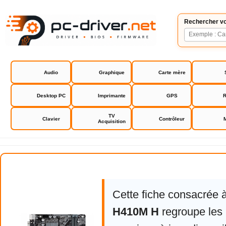
Rechercher vo
Audio
Graphique
Carte mère
Desktop PC
Imprimante
GPS
R
TV
Clavier
Contrôleur
Acquisition
Gigabyte H410M H
Cette fiche consacrée 
H410M H
regroupe les 