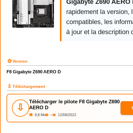
Gigabyte Z690 AERO
rapidement la version,
compatibles, les infor
à jour et la description 
⚙
Version
F8 Gigabyte Z690 AERO D
⇩
Téléchargement
Télécharger le pilote F8 Gigabyte Z690
⇩
AERO D
💾
9,8 Mo
🌐
--
📅
12/08/2022