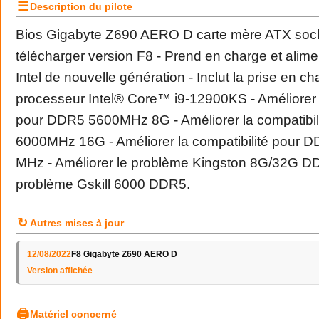
☰
Description du pilote
Bios Gigabyte Z690 AERO D carte mère ATX sock
télécharger version F8 - Prend en charge et alim
Intel de nouvelle génération - Inclut la prise en c
processeur Intel® Core™ i9-12900KS - Améliorer l
pour DDR5 5600MHz 8G - Améliorer la compatibi
6000MHz 16G - Améliorer la compatibilité pour 
MHz - Améliorer le problème Kingston 8G/32G DD
problème Gskill 6000 DDR5.
↻
Autres mises à jour
12/08/2022
F8 Gigabyte Z690 AERO D
Version affichée
🖨
Matériel concerné