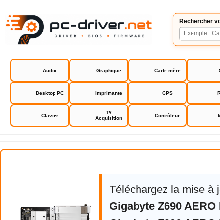
Rechercher vo
Audio
Graphique
Carte mère
Desktop PC
Imprimante
GPS
R
TV
Clavier
Contrôleur
Acquisition
Gigabyte Z690 AERO D
Téléchargez la mise à 
Gigabyte Z690 AERO