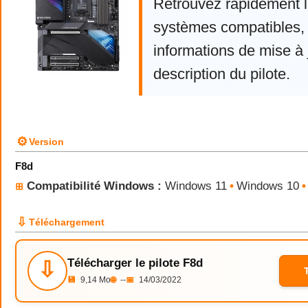
Retrouvez rapidement la
systèmes compatibles, 
informations de mise à j
description du pilote.
⚙
Version
F8d
Compatibilité Windows :
Windows 11
•
Windows 10
•
⊞
⇩
Téléchargement
Télécharger le pilote F8d
⇩
💾
9,14 Mo
🌐
--
📅
14/03/2022