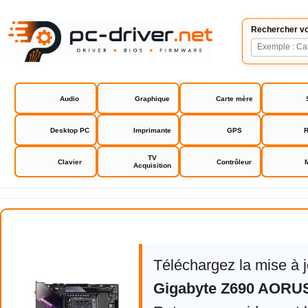
Rechercher vo
Audio
Graphique
Carte mère
Desktop PC
Imprimante
GPS
R
TV
Clavier
Contrôleur
Acquisition
Gigabyte Z690 AORUS MASTER
Téléchargez la mise à 
Gigabyte Z690 AOR