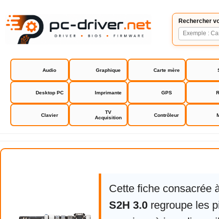
Rechercher vo
Audio
Graphique
Carte mère
Desktop PC
Imprimante
GPS
R
TV
Clavier
Contrôleur
Acquisition
GA A320M S2H 3.0
Cette fiche consacrée 
S2H 3.0
regroupe les p