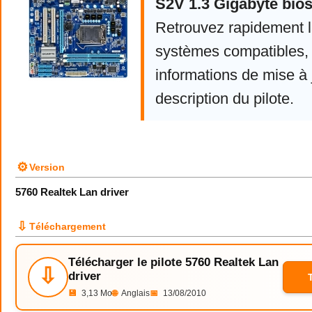
S2V 1.3 Gigabyte bios
Retrouvez rapidement la
systèmes compatibles, 
informations de mise à j
description du pilote.
⚙
Version
5760 Realtek Lan driver
⇩
Téléchargement
Télécharger le pilote 5760 Realtek Lan
⇩
driver
💾
3,13 Mo
🌐
Anglais
📅
13/08/2010