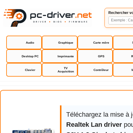
Rechercher vo
Audio
Graphique
Carte mère
Desktop PC
Imprimante
GPS
R
TV
Clavier
Contrôleur
Acquisition
GA-H55M-S2V 1.3 Gigabyte bios 
Téléchargez la mise à 
Realtek Lan driver
po