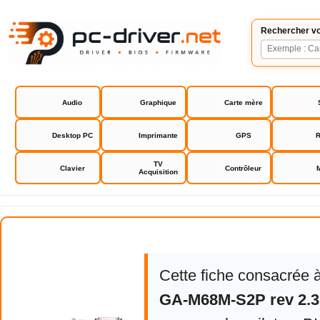
Rechercher vo
Audio
Graphique
Carte mère
Desktop PC
Imprimante
GPS
R
TV
Clavier
Contrôleur
Acquisition
Gigabyte GA-M68M-S2P rev 2.3 bi
Cette fiche consacrée 
GA-M68M-S2P rev 2.3 