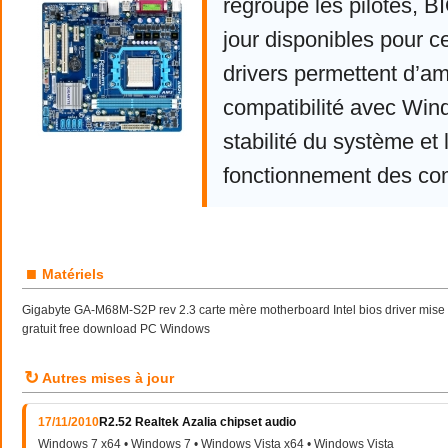
regroupe les pilotes, 
jour disponibles pour c
drivers permettent d’am
compatibilité avec Win
stabilité du système et 
fonctionnement des co
■
Matériels
Gigabyte GA-M68M-S2P rev 2.3 carte mère motherboard Intel bios driver mise
gratuit free download PC Windows
↻
Autres mises à jour
17/11/2010
R2.52 Realtek Azalia chipset audio
Windows 7 x64 • Windows 7 • Windows Vista x64 • Windows Vista