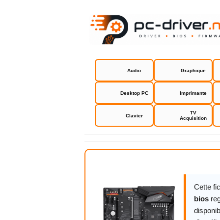
Audio
Graphique
Desktop PC
Imprimante
TV
Clavier
Acquisition
Gigabyte X
Cette f
bios
reg
disponib