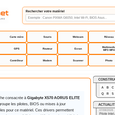
Rechercher votre matériel
Carte mère
Souris
Webcam
Réseau
Multimedi
GPS
Routeur
Ecran
MP3 MP4
Contrôleur
Modem
Scanner
Photo
570 AORUS ELITE bios
CONSTRU
A
B
C
Q
R
S
iche consacrée à
Gigabyte X570 AORUS ELITE
roupe les pilotes, BIOS ou mises à jour
ACTUALIT
les pour ce matériel. Ces drivers permettent
07/08/2026
Pilote Int