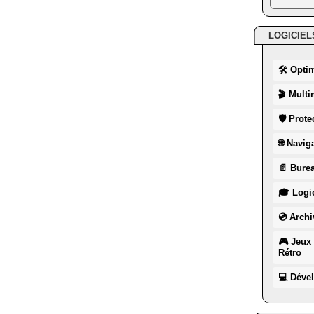
LOGICIEL
🛠 Opti
🎬 Multi
🛡 Prote
🌐 Navig
📄 Burea
🎓 Logic
💿 Archi
🎮 Jeux 
Rétro
💻 Déve