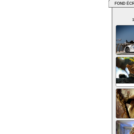
FOND ÉC
1