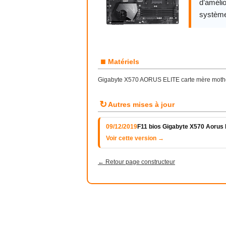
d’amélio
système
■
Matériels
Gigabyte X570 AORUS ELITE carte mère mothe
↻
Autres mises à jour
09/12/2019
F11 bios Gigabyte X570 Aorus E
Voir cette version →
← Retour page constructeur