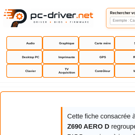
Rechercher vo
Audio
Graphique
Carte mère
Desktop PC
Imprimante
GPS
R
TV
Clavier
Contrôleur
Acquisition
Gigabyte Z690 AERO D
Cette fiche consacrée 
Z690 AERO D
regroupe