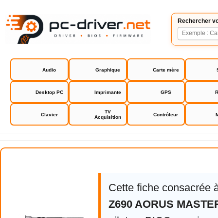
Rechercher vo
Audio
Graphique
Carte mère
Desktop PC
Imprimante
GPS
R
TV
Clavier
Contrôleur
Acquisition
Gigabyte Z690 AORUS MASTER
Cette fiche consacrée 
Z690 AORUS MASTE