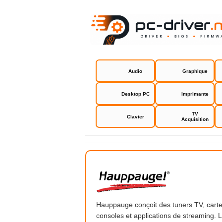
Audio
Graphique
Desktop PC
Imprimante
TV
Clavier
Acquisition
Hauppauge
Hauppauge conçoit des tuners TV, cartes
consoles et applications de streaming.