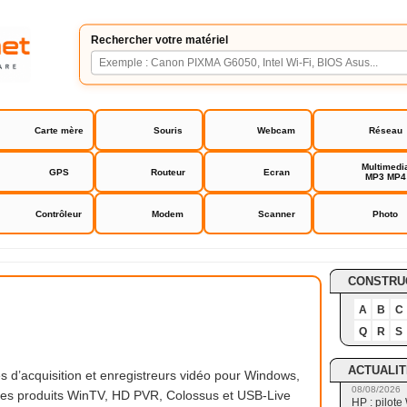
Rechercher votre matériel
Carte mère
Souris
Webcam
Réseau
Multimedi
GPS
Routeur
Ecran
MP3 MP4
Contrôleur
Modem
Scanner
Photo
CONSTRU
A
B
C
Q
R
S
ACTUALIT
 d’acquisition et enregistreurs vidéo pour Windows,
08/08/2026
 Les produits WinTV, HD PVR, Colossus et USB-Live
HP : pilote 