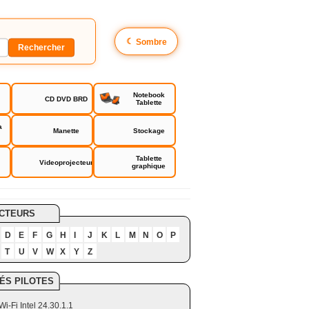
☾
Sombre
Notebook
CD DVD BRD
Tablette
a
Manette
Stockage
Tablette
Videoprojecteur
graphique
CTEURS
D
E
F
G
H
I
J
K
L
M
N
O
P
T
U
V
W
X
Y
Z
ÉS PILOTES
Wi-Fi Intel 24.30.1.1