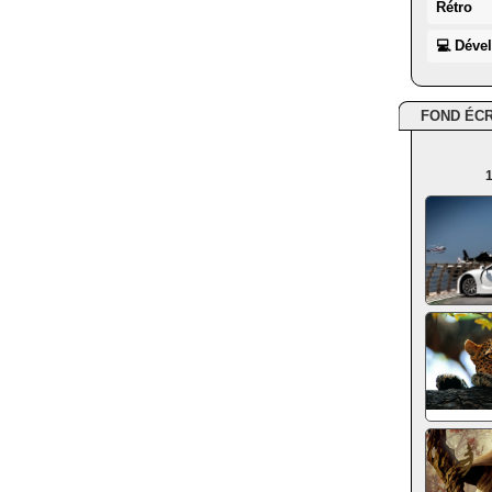
Rétro
💻 Déve
FOND ÉC
1