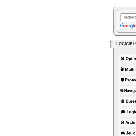
LOGICIEL
🛠 Opti
🎬 Multi
🛡 Prote
🌐 Navig
📄 Burea
🎓 Logic
💿 Archi
🎮 Jeux 