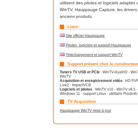
utilisent des pilotes et logiciels adapté
WinTV, Hauppauge Capture, les drivers
anciens produits.
Liens
Site officiel Hauppauge
Pilotes, logiciels et support Hauppauge
Téléchargement et support WinTV
Support présent chez le constructeu
Tuners TV USB et PCIe
: WinTV-dualHD - Win
WinTV
Acquisition et enregistrement vidéo
: HD PVR
Live2 - ImpactVCB
Logiciels et pilotes
: WinTV v10 - WinTV v8.5 
Windows 11 - support Linux - utilitaire Prodinfo
TV Acquisition
Hauppauge WinTV mise à jour