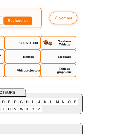
☾
Sombre
Notebook
CD DVD BRD
Tablette
a
Manette
Stockage
Tablette
Videoprojecteur
graphique
CTEURS
D
E
F
G
H
I
J
K
L
M
N
O
P
T
U
V
W
X
Y
Z