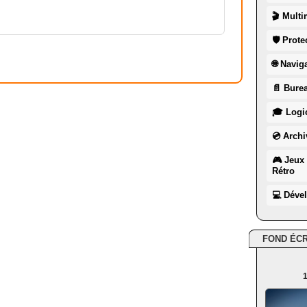
🎬 Multi
🛡 Prote
🌐 Navig
📄 Burea
🎓 Logic
💿 Archi
🎮 Jeux 
Rétro
💻 Déve
FOND ÉC
1