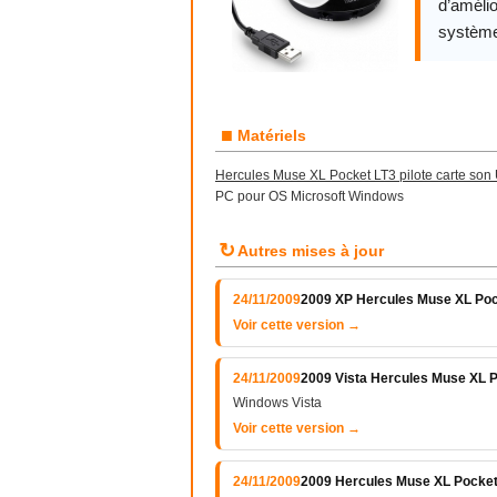
d’amélio
système
■
Matériels
Hercules Muse XL Pocket LT3 pilote carte son
PC pour OS Microsoft Windows
↻
Autres mises à jour
24/11/2009
2009 XP Hercules Muse XL Poc
Voir cette version →
24/11/2009
2009 Vista Hercules Muse XL P
Windows Vista
Voir cette version →
24/11/2009
2009 Hercules Muse XL Pocket