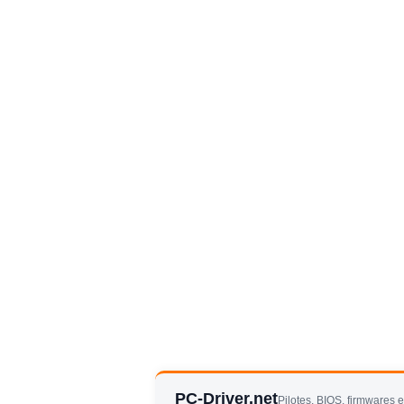
PC-Driver.net
Pilotes, BIOS, firmwares 