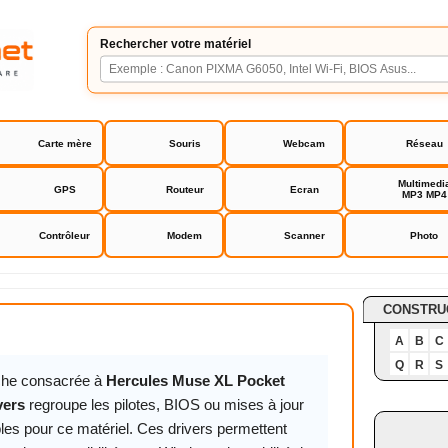
Rechercher votre matériel
Carte mère
Souris
Webcam
Réseau
Multimedi
GPS
Routeur
Ecran
MP3 MP4
Contrôleur
Modem
Scanner
Photo
use XL Pocket LT3 drivers
CONSTRU
A
B
C
Q
R
S
iche consacrée à
Hercules Muse XL Pocket
vers
regroupe les pilotes, BIOS ou mises à jour
les pour ce matériel. Ces drivers permettent