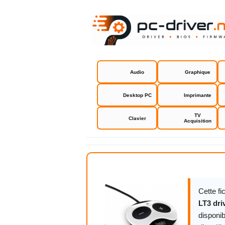
Audio
Graphique
Desktop PC
Imprimante
TV
Clavier
Acquisition
Hercules M
Cette f
LT3 dri
disponib