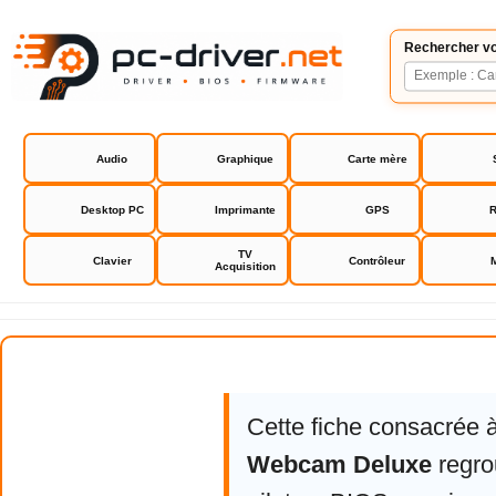
Rechercher vo
Audio
Graphique
Carte mère
Desktop PC
Imprimante
GPS
R
TV
Clavier
Contrôleur
Acquisition
Hercules Webcam Deluxe
Cette fiche consacrée 
Webcam Deluxe
regro