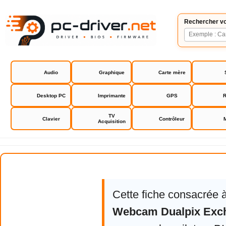
Rechercher vo
Audio
Graphique
Carte mère
Desktop PC
Imprimante
GPS
R
TV
Clavier
Contrôleur
Acquisition
Hercules Webcam Dualpix Excha
Cette fiche consacrée 
Webcam Dualpix Exc