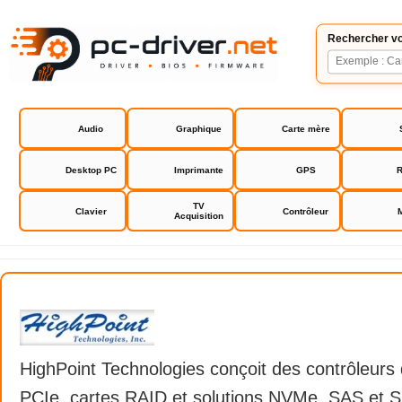
Rechercher vo
Audio
Graphique
Carte mère
Desktop PC
Imprimante
GPS
R
TV
Clavier
Contrôleur
Acquisition
HighPoint
HighPoint Technologies conçoit des contrôleurs
PCIe, cartes RAID et solutions NVMe, SAS et S