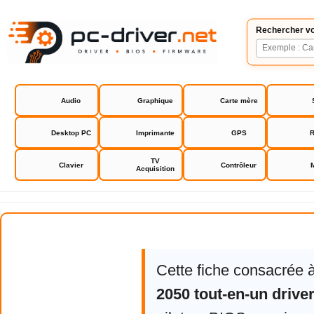
Rechercher vo
Audio
Graphique
Carte mère
Desktop PC
Imprimante
GPS
R
TV
Clavier
Contrôleur
Acquisition
HP Deskjet 2050 tout-en-un drive
Cette fiche consacrée 
2050 tout-en-un drive