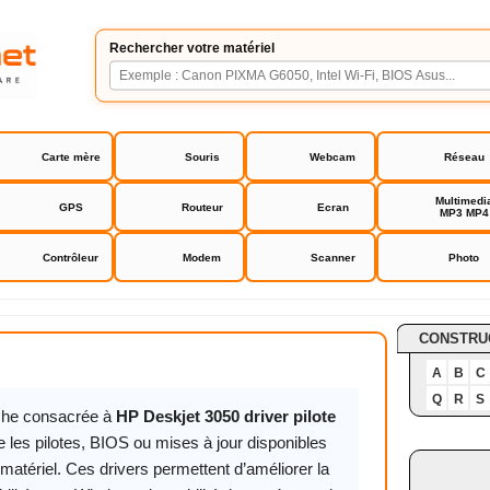
Rechercher votre matériel
Carte mère
Souris
Webcam
Réseau
Multimedi
GPS
Routeur
Ecran
MP3 MP4
Contrôleur
Modem
Scanner
Photo
3050 driver pilote
CONSTRU
A
B
C
Q
R
S
iche consacrée à
HP Deskjet 3050 driver pilote
 les pilotes, BIOS ou mises à jour disponibles
matériel. Ces drivers permettent d’améliorer la