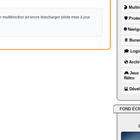
🎬 Multi
multifonction jet encre telecharger pilote mise à jour
🛡 Prote
🌐 Navig
📄 Burea
🎓 Logic
💿 Archi
🎮 Jeux 
Rétro
💻 Déve
FOND ÉC
1