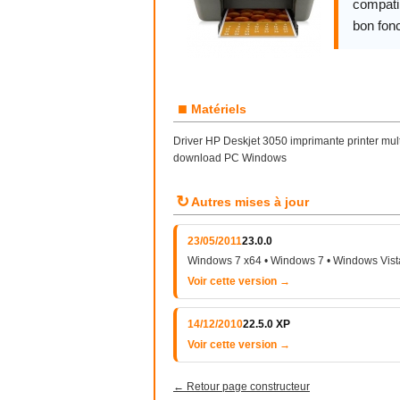
compatib
bon fon
■
Matériels
Driver HP Deskjet 3050 imprimante printer multif
download PC Windows
↻
Autres mises à jour
23/05/2011
23.0.0
Windows 7 x64 • Windows 7 • Windows Vist
Voir cette version →
14/12/2010
22.5.0 XP
Voir cette version →
← Retour page constructeur