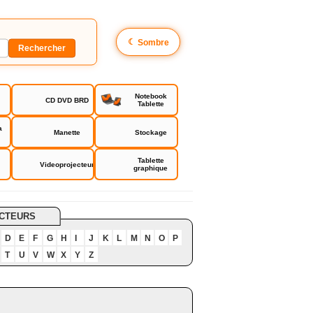
☾
Sombre
Notebook
CD DVD BRD
Tablette
a
Manette
Stockage
Tablette
Videoprojecteur
graphique
CTEURS
D
E
F
G
H
I
J
K
L
M
N
O
P
T
U
V
W
X
Y
Z