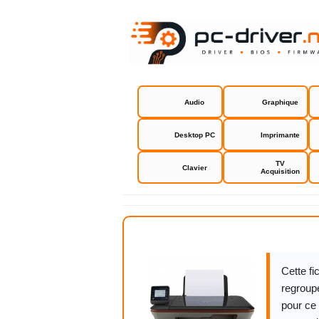
Audio
Graphique
Desktop PC
Imprimante
TV
Clavier
Acquisition
HP Deskjet 
Cette f
regroupe
pour ce 