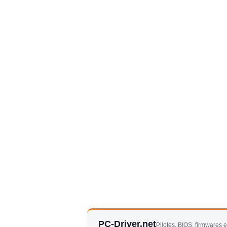
PC-Driver.net
Pilotes, BIOS, firmwares 