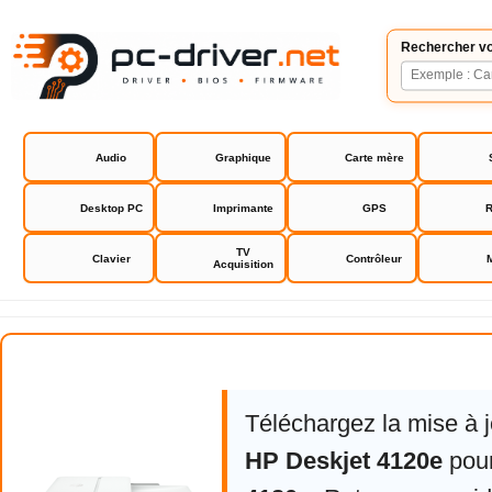
Rechercher vo
Audio
Graphique
Carte mère
Desktop PC
Imprimante
GPS
R
TV
Clavier
Contrôleur
Acquisition
HP DeskJet 4120e
Téléchargez la mise à 
HP Deskjet 4120e
pou