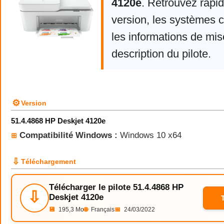
4120e
. Retrouvez rapi
version, les systèmes 
les informations de mise
description du pilote.
⚙
Version
51.4.4868 HP Deskjet 4120e
Compatibilité Windows :
Windows 10 x64
⊞
⇩
Téléchargement
Télécharger le pilote 51.4.4868 HP
⇩
Deskjet 4120e
💾
195,3 Mo
🌐
Français
📅
24/03/2022