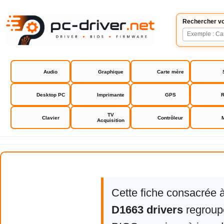
Rechercher vo
Audio
Graphique
Carte mère
Desktop PC
Imprimante
GPS
R
TV
Clavier
Contrôleur
Acquisition
HP Deskjet D1663 drivers
Cette fiche consacrée 
D1663 drivers
regroupe