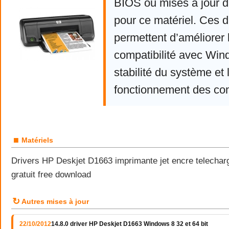
BIOS ou mises à jour d
pour ce matériel. Ces d
permettent d’améliorer 
compatibilité avec Win
stabilité du système et 
fonctionnement des co
■
Matériels
Drivers HP Deskjet D1663 imprimante jet encre telechar
gratuit free download
↻
Autres mises à jour
22/10/2012
14.8.0 driver HP Deskjet D1663 Windows 8 32 et 64 bit