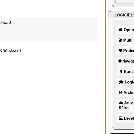
LOGICIEL
ndows 8
🛠 Opti
🎬 Multi
610 Windows 7
🛡 Prote
🌐 Navig
📄 Burea
🎓 Logic
💿 Archi
🎮 Jeux 
Rétro
💻 Déve