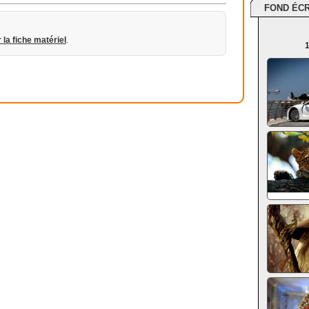
FOND ÉC
r la fiche matériel
.
1