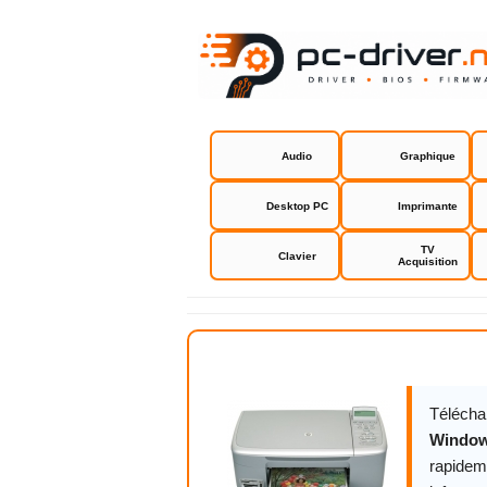
Audio
Graphique
Desktop PC
Imprimante
TV
Clavier
Acquisition
HP driver 
Télécha
Window
rapidem