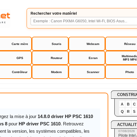
Rechercher votre matériel
Carte mère
Souris
Webcam
Réseau
Multimedi
GPS
Routeur
Ecran
MP3 MP4
Contrôleur
Modem
Scanner
Photo
PSC 1610
CONSTRU
A
B
C
Q
R
S
rgez la mise à jour
14.8.0 driver HP PSC 1610
s 8
pour
HP driver PSC 1610
. Retrouvez
ACTUALIT
ent la version, les systèmes compatibles, les
07/08/2026
Pilote Int