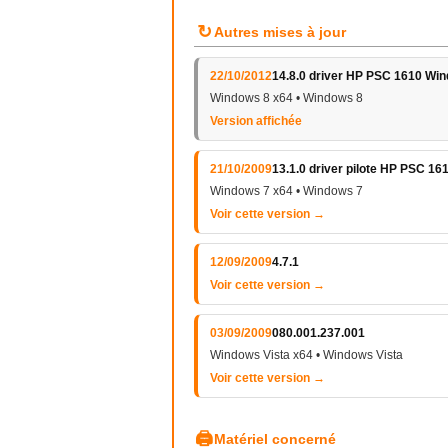
↻
Autres mises à jour
22/10/2012
14.8.0 driver HP PSC 1610 Wi
Windows 8 x64 • Windows 8
Version affichée
21/10/2009
13.1.0 driver pilote HP PSC 1
Windows 7 x64 • Windows 7
Voir cette version →
12/09/2009
4.7.1
Voir cette version →
03/09/2009
080.001.237.001
Windows Vista x64 • Windows Vista
Voir cette version →
🖨
Matériel concerné