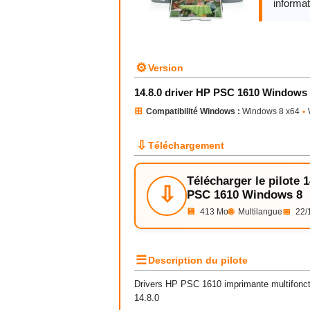
informat
⚙
Version
14.8.0 driver HP PSC 1610 Windows
⊞
Compatibilité Windows :
Windows 8 x64
•
⇩
Téléchargement
Télécharger le pilote 1
⇩
PSC 1610 Windows 8
💾
413 Mo
🌐
Multilangue
📅
22/
☰
Description du pilote
Drivers HP PSC 1610 imprimante multifonctio
14.8.0