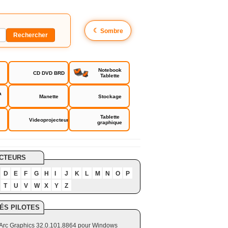
☾
Sombre
Notebook
CD DVD BRD
Tablette
a
Manette
Stockage
Tablette
Videoprojecteur
graphique
CTEURS
D
E
F
G
H
I
J
K
L
M
N
O
P
T
U
V
W
X
Y
Z
ÉS PILOTES
el Arc Graphics 32.0.101.8864 pour Windows