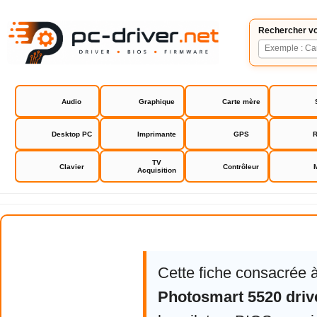
Rechercher vo
Audio
Graphique
Carte mère
Desktop PC
Imprimante
GPS
R
TV
Clavier
Contrôleur
Acquisition
HP Photosmart 5520 drivers
Cette fiche consacrée 
Photosmart 5520 driv