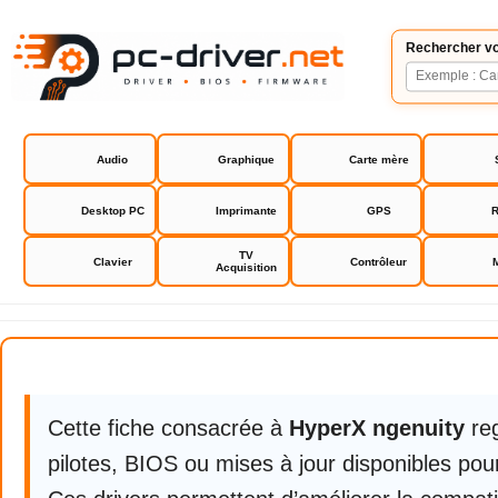
Rechercher vo
Audio
Graphique
Carte mère
Desktop PC
Imprimante
GPS
R
TV
Clavier
Contrôleur
Acquisition
HyperX ngenuity
Cette fiche consacrée à
HyperX ngenuity
reg
pilotes, BIOS ou mises à jour disponibles pour