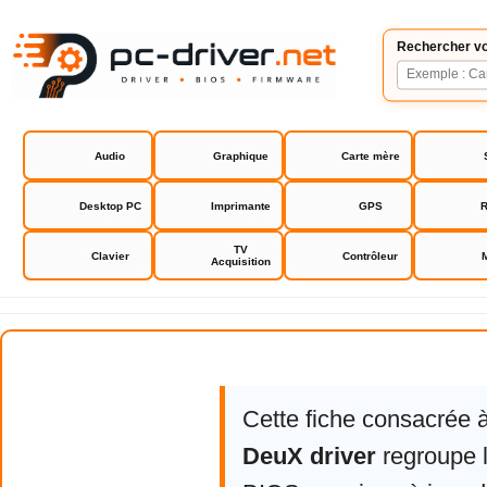
Rechercher vo
Audio
Graphique
Carte mère
Desktop PC
Imprimante
GPS
R
TV
Clavier
Contrôleur
Acquisition
Infrasonic DeuX driver
Cette fiche consacrée 
DeuX driver
regroupe l