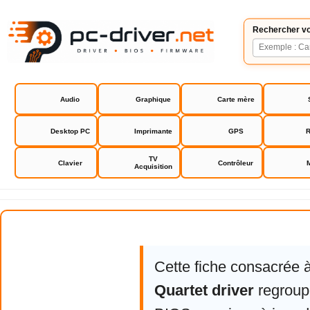
Rechercher vo
Audio
Graphique
Carte mère
Desktop PC
Imprimante
GPS
R
TV
Clavier
Contrôleur
Acquisition
Infrasonic Quartet driver
Cette fiche consacrée 
Quartet driver
regroupe