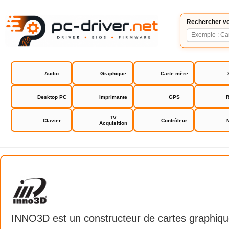
Rechercher vo
Audio
Graphique
Carte mère
Desktop PC
Imprimante
GPS
R
TV
Clavier
Contrôleur
Acquisition
INNO3D
INNO3D est un constructeur de cartes graphiqu