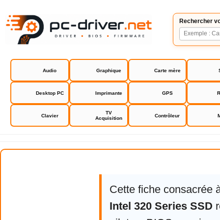
Rechercher vo
Audio
Graphique
Carte mère
Desktop PC
Imprimante
GPS
R
TV
Clavier
Contrôleur
Acquisition
Firmware Intel 320 Series SSD
Cette fiche consacrée 
Intel 320 Series SSD
r